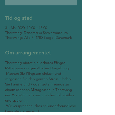
Tid og sted
31. Mai 2020, 12:00 – 15:00
Thorsvang, Dänemarks Samlermuseum,
Thorsvangs Alle 7, 4780 Stege, Dänemark
Om arrangementet
Thorsvang bietet ein leckeres Pfingst-
Mittagessen in gemütlicher Umgebung.
 Machen Sie Pfingsten einfach und 
vergessen Sie den ganzen Stress - laden 
Sie Familie und / oder gute Freunde zu 
einem schönen Mittagessen in Thorsvang 
ein. Wir kümmern uns um alles inkl. spülen 
und spülen. . . 
 Wir versprechen, dass es kinderfreundliche 
Gerichte geben wird. 