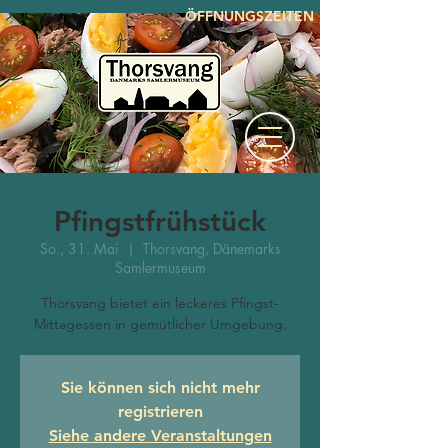
ÖFFNUNGSZEITEN
Pfingstfrühstück
So., 31. Mai
  |  
Thorsvang, Dänemarks
Samlermuseum
Thorsvang bietet ein leckeres Pfingst-
Mittagessen in gemütlicher Umgebung.
Sie können sich nicht mehr
registrieren
Siehe andere Veranstaltungen