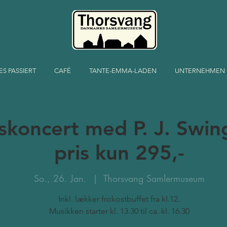
ES PASSIERT
CAFÉ
TANTE-EMMA-LADEN
UNTERNEHMEN
skoncert med P. J. Swin
pris kun 295,-
So., 26. Jan.
  |  
Thorsvang Samlermuseum
Inkl. lækker frokostbuffet fra kl.12.
Musikken starter kl. 13.30 til ca. kl. 16.30