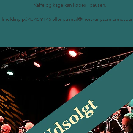
Kaffe og kage kan købes i pausen.
Tilmelding på 40 46 91 46 eller på mail@thorsvangsamlermuseu