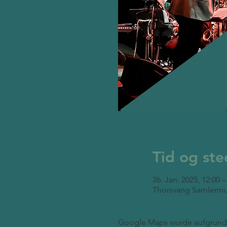
Tid og ste
26. Jan. 2025, 12:00 –
Thorsvang Samlermu
Google Maps wurde aufgrund d