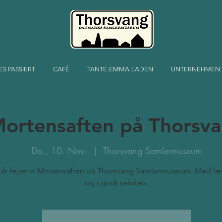
ES PASSIERT
CAFÉ
TANTE-EMMA-LADEN
UNTERNEHMEN
ortensaften på Thorsv
Do., 10. Nov.
  |  
Thorsvang Samlermuseum
i år fejrer vi Mortensaften på Thorsvang Samlermuseum. Med læ
og i godt selskab.