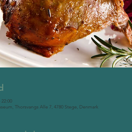
d
– 22:00
seum, Thorsvangs Alle 7, 4780 Stege, Denmark