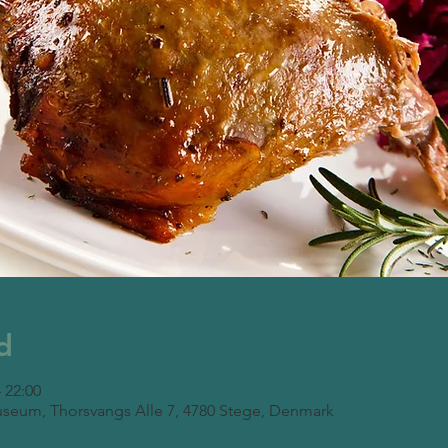
d
– 22:00
seum, Thorsvangs Alle 7, 4780 Stege, Denmark