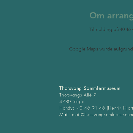
Om arran
Tilmelding på 40 46
Google Maps wurde aufgrund d
Thorsvang Sammlermuseum
Thorsvangs Allé 7
4780 Stege
Handy:
40 46 91 46 (Henrik Hjort
Mail:
mail@thorsvangsamlermuseum