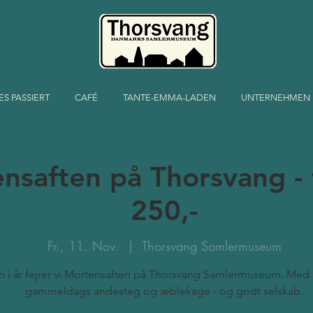
ES PASSIERT
CAFÉ
TANTE-EMMA-LADEN
UNTERNEHMEN
nsaften på Thorsvang - 
250,-
Fr., 11. Nov.
  |  
Thorsvang Samlermuseum
n i år fejrer vi Mortensaften på Thorsvang Samlermuseum. Med
gammeldags andesteg og æblekage - og godt selskab.