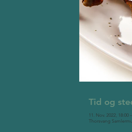
Tid og ste
11. Nov. 2022, 18:00 
Thorsvang Samlermu