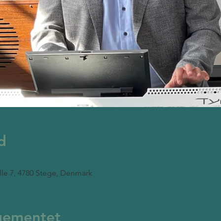
d
lle 7, 4780 Stege, Denmark
gementet