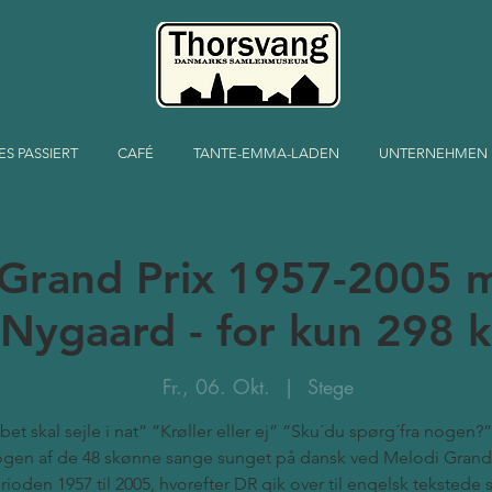
ES PASSIERT
CAFÉ
TANTE-EMMA-LADEN
UNTERNEHMEN
Grand Prix 1957-2005 
Nygaard - for kun 298 k
Fr., 06. Okt.
  |  
Stege
bet skal sejle i nat” ”Krøller eller ej” ”Sku´du spørg´fra nogen?”
gen af de 48 skønne sange sunget på dansk ved Melodi Grand 
rioden 1957 til 2005, hvorefter DR gik over til engelsk tekstede 