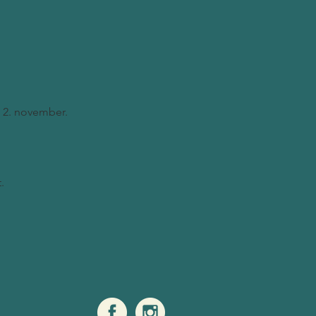
n 2. november.
.