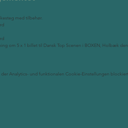
skesteg med tilbehør.
ard
ard
kning om 5 x 1 billet til Dansk Top Scenen i BOXEN, Holbæk de
er Analytics- und funktionalen Cookie-Einstellungen blockiert