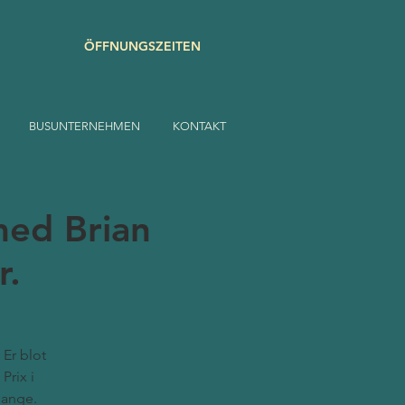
ÖFFNUNGSZEITEN
BUSUNTERNEHMEN
KONTAKT
med Brian
r.
 Er blot
Prix i
sange.