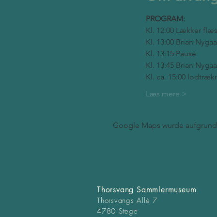
PROGRAM:
Kl. 12:00 Lækker flæ
Kl. 13:00 Brian Nyga
Kl. 13:15 Pause
Kl. 13:45 Brian Nyga
Kl. ca. 15:00 lodtræ
Læs mere >
Google Maps wurde aufgrund d
Thorsvang Sammlermuseum
Thorsvangs Allé 7
4780 Stege