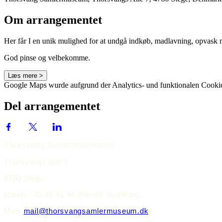
Om arrangementet
Her får I en unik mulighed for at undgå indkøb, madlavning, opvask mv.
God pinse og velbekomme.
Læs mere >
Google Maps wurde aufgrund der Analytics- und funktionalen Cookie-
Del arrangementet
Thorsvang Sammlermuseum
Thorsvangs Allé 7
4780 Stege
Handy:
40 46 91 46 (Henrik Hjortkær)
Mail:
mail@thorsvangsamlermuseum.dk