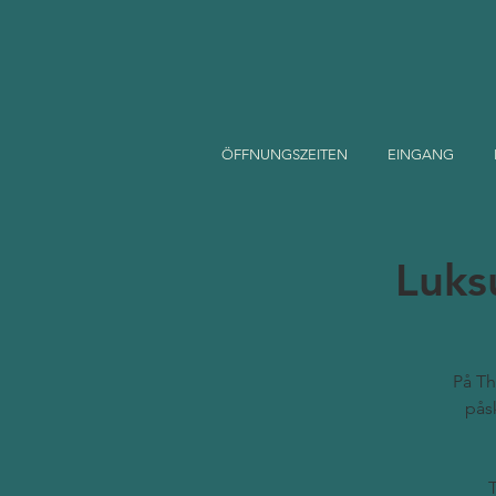
ÖFFNUNGSZEITEN
EINGANG
Luks
På Th
pås