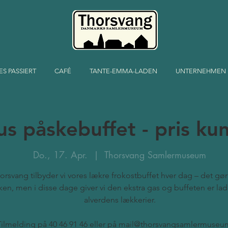
ES PASSIERT
CAFÉ
TANTE-EMMA-LADEN
UNTERNEHMEN
us påskebuffet - pris ku
Do., 17. Apr.
  |  
Thorsvang Samlermuseum
orsvang tilbyder vi vores lækre frokostbuffet hver dag – det gør 
ken, men i disse dage giver vi den ekstra gas og buffeten er la
alverdens lækkerier.
Tilmelding på 40 46 91 46 eller på mail@thorsvangsamlermuseu