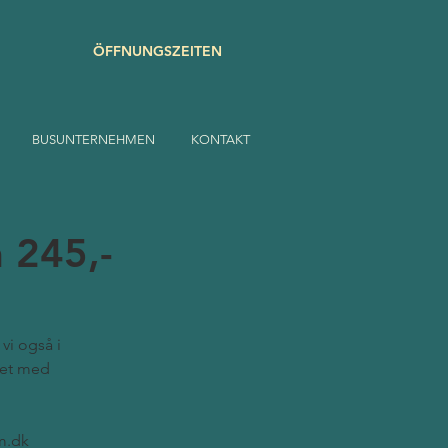
ÖFFNUNGSZEITEN
BUSUNTERNEHMEN
KONTAKT
n 245,-
vi også i
det med
m.dk