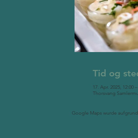
Tid og ste
17. Apr. 2025, 12:00 –
Thorsvang Samlermu
Google Maps wurde aufgrund d