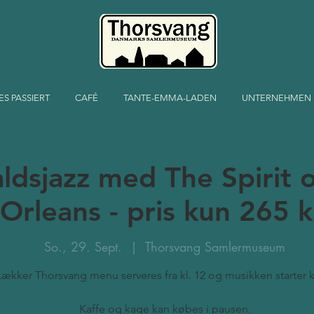
ES PASSIERT
CAFÉ
TANTE-EMMA-LADEN
UNTERNEHMEN
aldsjazz med The Spirit
Orleans - pris kun 265 k
So., 29. Sept.
  |  
Thorsvang Samlermuseum
Lækker Thorsvang menu serveres fra kl. 12 og musikken starter k
Kaffe og kage kan købes i pausen.