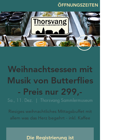
ÖFFNUNGSZEITEN
Weihnachtsessen mit
Musik von Butterflies
- Preis nur 299,-
Sa., 11. Dez.
  |  
Thorsvang Sammlermuseum
Riesiges weihnachtliches Mittagsbuffet mit
allem was das Herz begehrt - inkl. Kaffee
Die Registrierung ist