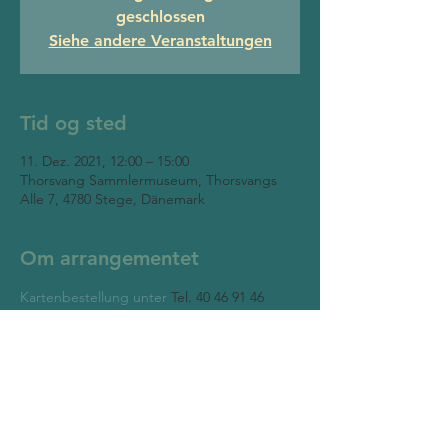
geschlossen
Siehe andere Veranstaltungen
Tid og sted
11. Dez. 2021, 12:00 – 15:00
Thorsvang Sammlermuseum, Thorsvangs
Alle 7, 4780 Stege, Dänemark
Om arrangementet
Kartenbestellung unter
 Tel. 40 46 91 46 
oder mail@thorsvangsamlermuseum.dk
Thorsvang Sammlermuseum