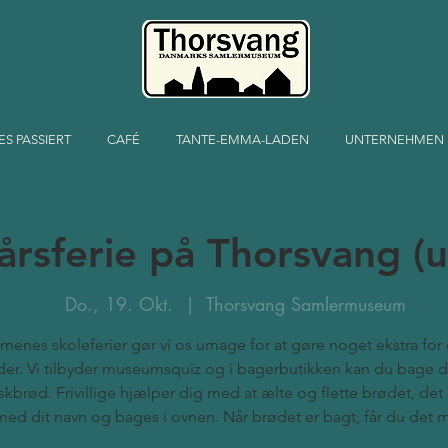
ES PASSIERT
CAFÉ
TANTE-EMMA-LADEN
UNTERNEHMEN
årsferie på Thorsvang (
Do., 19. Okt.
  |  
Thorsvang Samlermuseum
ørnenes skoleferier gør vi os umage for at gøre noget ekstra fo
er. Vi tilbyder museumsquiz og i bagerbutikken kan du bage d
skbrød. Frivillige hjælper dig med at ælte og flette brødet, det 
med dit navn og bages i ovnen. Når brødet er bagt, får du det 