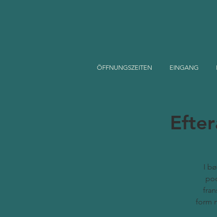
ÖFFNUNGSZEITEN
EINGANG
Efter
I b
pod
fran
form 