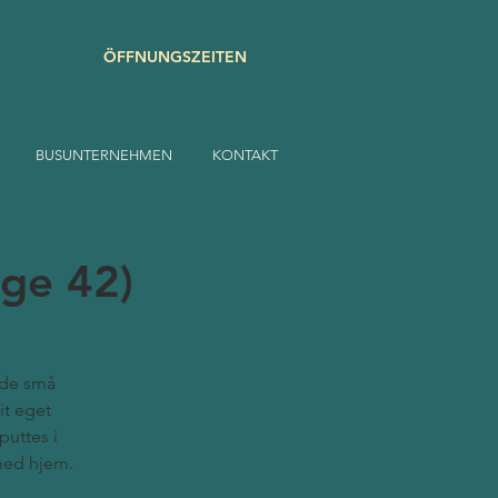
ÖFFNUNGSZEITEN
BUSUNTERNEHMEN
KONTAKT
uge 42)
r de små
it eget
puttes i
med hjem.