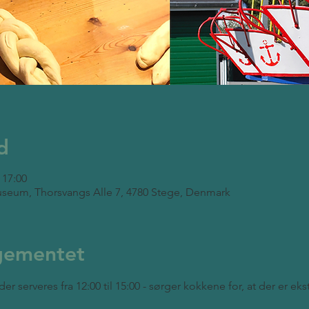
d
 17:00
seum, Thorsvangs Alle 7, 4780 Stege, Denmark
gementet
der serveres fra 12:00 til 15:00 - sørger kokkene for, at der er ek