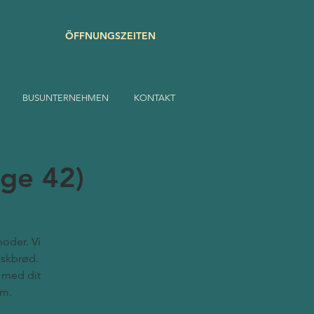
ÖFFNUNGSZEITEN
BUSUNTERNEHMEN
KONTAKT
uge 42)
poder. Vi
nskbrød.
m med dit
em.