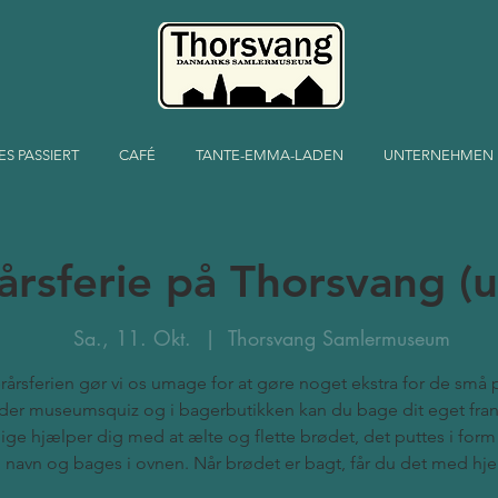
ES PASSIERT
CAFÉ
TANTE-EMMA-LADEN
UNTERNEHMEN
årsferie på Thorsvang (
Sa., 11. Okt.
  |  
Thorsvang Samlermuseum
erårsferien gør vi os umage for at gøre noget ekstra for de små 
yder museumsquiz og i bagerbutikken kan du bage dit eget fra
llige hjælper dig med at ælte og flette brødet, det puttes i for
navn og bages i ovnen. Når brødet er bagt, får du det med hj