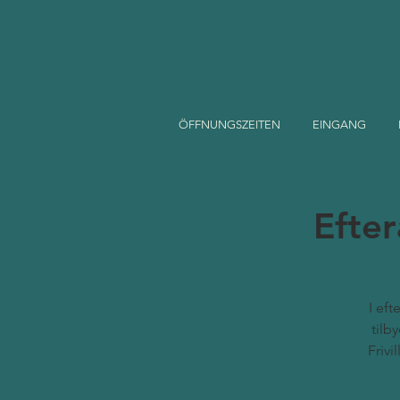
ÖFFNUNGSZEITEN
EINGANG
Efter
I eft
tilb
Frivi