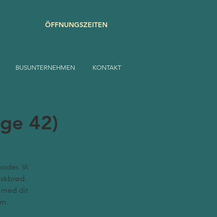
ÖFFNUNGSZEITEN
BUSUNTERNEHMEN
KONTAKT
uge 42)
poder. Vi
nskbrød.
m med dit
em.