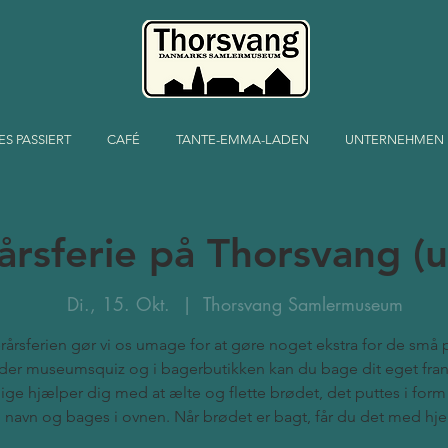
ES PASSIERT
CAFÉ
TANTE-EMMA-LADEN
UNTERNEHMEN
årsferie på Thorsvang (
Di., 15. Okt.
  |  
Thorsvang Samlermuseum
erårsferien gør vi os umage for at gøre noget ekstra for de små 
yder museumsquiz og i bagerbutikken kan du bage dit eget fra
llige hjælper dig med at ælte og flette brødet, det puttes i for
navn og bages i ovnen. Når brødet er bagt, får du det med hj