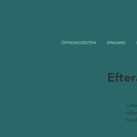
ÖFFNUNGSZEITEN
EINGANG
Efter
I eft
tilb
Frivi