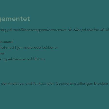
gementet
i dag på mail@thorsvangsamlermuseum.dk eller på telefon 40 46 
l museet
buffet med hjemmelavede lækkerier
ser
fe og æbleskiver ad libitum
er Analytics- und funktionalen Cookie-Einstellungen blockiert