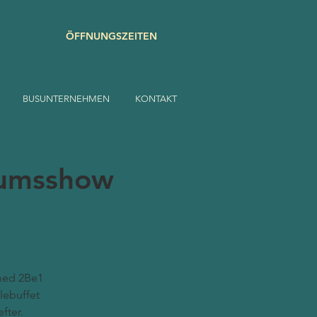
ÖFFNUNGSZEITEN
BUSUNTERNEHMEN
KONTAKT
æumsshow
med 2Be1
lebuffet
fter.