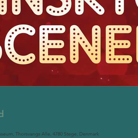
d
seum, Thorsvangs Alle, 4780 Stege, Denmark