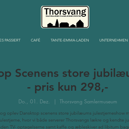
ES PASSIERT
CAFÉ
TANTE-EMMA-LADEN
UNTERNEHMEN
op Scenens store jubil
- pris kun 298,-
Do., 01. Dez.
  |  
Thorsvang Samlermuseum
og oplev Dansktop scenens store jubilæums julestjerneshow 
ulestjerne, hvor vi både serverer Thorsvangs lækre og kendte ju
nden TV- optagelserne samt kaffe og æbleskiver ad libitum bage